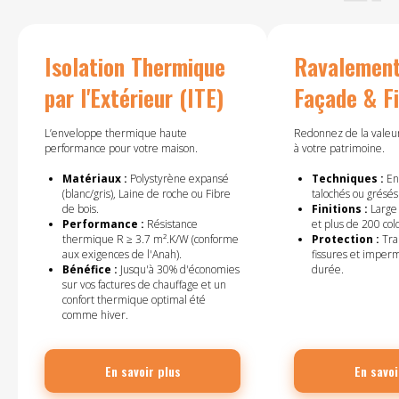
Isolation Thermique
Ravalement
par l'Extérieur (ITE)
Façade & Fi
L’enveloppe thermique haute
Redonnez de la valeur
performance pour votre maison.
à votre patrimoine.
Matériaux :
Polystyrène expansé
Techniques :
End
(blanc/gris), Laine de roche ou Fibre
talochés ou grésés
de bois.
Finitions :
Large 
Performance :
Résistance
et plus de 200 colo
thermique R ≥ 3.7 m².K/W (conforme
Protection :
Tra
aux exigences de l'Anah).
fissures et imperm
Bénéfice :
Jusqu'à 30% d'économies
durée.
sur vos factures de chauffage et un
confort thermique optimal été
comme hiver.
En savoir plus
En savoi