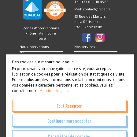
Tel: +33 6 09 10 45 82
Mail: contact@rsbat.fr
63 Rue des Martyrs
de la Résistance,
69200 Vénissieux
Zones d'interventions :
Rhône - Ain - Loire -
Isère
Nous intervenons
Nos services
sur
Vénissieux
Isolation thermique
Des cookies sur mesure pour vous
par l'extérieur
Oullins-Pierre-
En poursuivant votre navigation sur ce site, vous acceptez
Bénite
Ravalement des façades
Chaponost
l’utilisation de cookies pour la réalisation de statistiques de visite.
Saint-Genis-Laval
Installation
Pour de plus amples informations sur la façon dont nous traitons
d'échafaudages
Givors
Traitement de
vos données à caractère personnel et les cookies, veuillez
Brignais
fissures
consulter notre
Mentions legales
.
Enduit à la chaux
Vernaison
Grigny-sur-Rhône
Tout Accepter
Continuer sans accepter
Paramètres des cookies