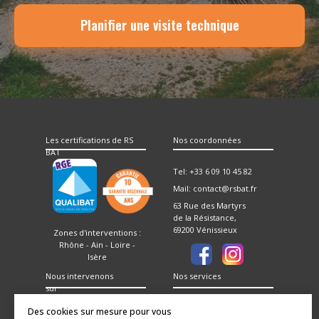
Planifier une visite technique
Les certifications de RS
Nos coordonnées
BAT
Tel: +33 6 09 10 45 82
Mail: contact@rsbat.fr
63 Rue des Martyrs
de la Résistance,
69200 Vénissieux
Zones d'interventions :
Rhône - Ain - Loire -
Isère
Nous intervenons
Nos services
sur
Vénissieux
Isolation thermique
Des cookies sur mesure pour vous
par l'extérieur
Oullins-Pierre-